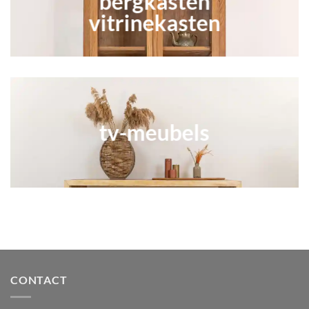
bergkasten
vitrinekasten
tv-meubels
CONTACT