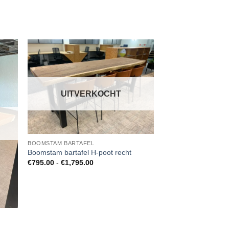
UITVERKOCHT
BOOMSTAM BARTAFEL
Boomstam bartafel H-poot recht
Prijsklasse:
€
795.00
-
€
1,795.00
€795.00
tot
€1,795.00