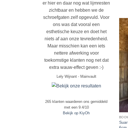
er hier en daar nog wat lijmresten
zichtbaar en hebben we de
schroefgaten zelf opgevuld. Voor
ons was dat vooral een
esthetische keuze en doet het
niets af aan onze tevredenheid.
Maar misschien kan een iets
nettere afwerking voor
toekomstige klanten nog net dat
extra wauw-effect geven :-)
Lely Wijnant
-
Mainvault
265
klanten waarderen ons gemiddeld
met een
9.4
/
10
Bekijk op KiyOh
BOOM
Suar
6cm