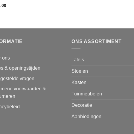
.00
FORMATIE
ONS ASSORTIMENT
r ons
Tafels
s & openingstijden
Stoelen
lgestelde vragen
Kasten
emene voorwaarden &
Tuinmeubelen
urneren
Decoratie
acybeleid
Aanbiedingen