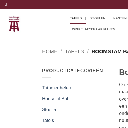
Ga
naar
inhoud
TAFELS
STOELEN
KASTEN
WINKELAFSPRAAK MAKEN
HOME
/
TAFELS
/
BOOMSTAM B
Bo
PRODUCTCATEGORIEËN
Op z
Tuinmeubelen
maat
House of Bali
over
een 
Stoelen
onde
hout
Tafels
enke