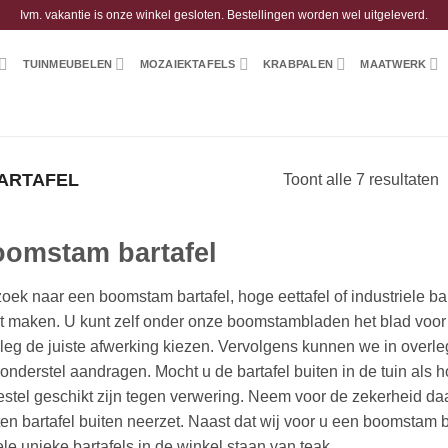
Ivm. vakantie is onze winkel gesloten. Bestellingen worden wel uitgeleverd.
TUINMEUBELEN
MOZAIEKTAFELS
KRABPALEN
MAATWERK
ARTAFEL
Toont alle 7 resultaten
omstam bartafel
oek naar een boomstam bartafel, hoge eettafel of industriele ba
 maken. U kunt zelf onder onze boomstambladen het blad voor d
leg de juiste afwerking kiezen. Vervolgens kunnen we in overleg 
onderstel aandragen. Mocht u de bartafel buiten in de tuin als h
stel geschikt zijn tegen verwering. Neem voor de zekerheid da
en bartafel buiten neerzet. Naast dat wij voor u een boomstam
le unieke bartafels in de winkel staan van teak.