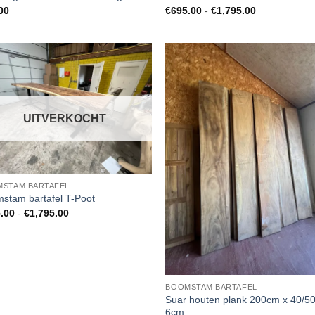
Prijsklasse:
00
€
695.00
-
€
1,795.00
€695.00
tot
€1,795.00
UITVERKOCHT
STAM BARTAFEL
stam bartafel T-Poot
Prijsklasse:
.00
-
€
1,795.00
€795.00
tot
€1,795.00
BOOMSTAM BARTAFEL
Suar houten plank 200cm x 40/5
6cm