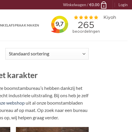
Winkelwagen /
€
0.00
Login
0
NKELAFSPRAAK MAKEN
et karakter
nze boomstambureau’s hebben dankzij het
t industriele uitstraling. Bij ons heb je zelf
nze webshop
uit al onze boomstambladen
ureau af op maat. Op zoek naar een bureau
s op, wij helpen graag verder.