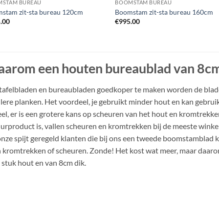
STAM BUREAU
BOOMSTAM BUREAU
stam zit-sta bureau 120cm
Boomstam zit-sta bureau 160cm
.00
€
995.00
arom een houten bureaublad van 8cm d
afelbladen en bureaubladen goedkoper te maken worden de blad
lere planken. Het voordeel, je gebruikt minder hout en kan gebru
el, er is een grotere kans op scheuren van het hout en kromtrekk
urproduct is, vallen scheuren en kromtrekken bij de meeste winkel
onze spijt geregeld klanten die bij ons een tweede boomstamblad k
 kromtrekken of scheuren. Zonde! Het kost wat meer, maar daaro
1 stuk hout en van 8cm dik.