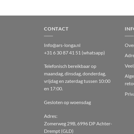
CONTACT
IN
Info@ars-longa.nl
Ove
+31 6 30 87 41 51 (whatsapp)
Adre
Veel
Telefonisch bereikbaar op
maandag, dinsdag, donderdag,
Alg
vrijdag en zaterdag tussen 10:00
reto
en 17:00.
Priv
Gesloten op woensdag
Adres:
Zomerweg 29B, 6996 DP Achter-
Drempt (GLD)