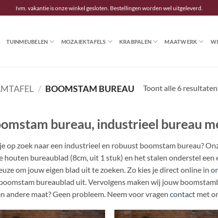
Ivm. vakantie is onze winkel gesloten. Bestellingen worden wel uitgeleverd.
TUINMEUBELEN
MOZAIEKTAFELS
KRABPALEN
MAATWERK
WI
Toont alle 6 resultaten
AMTAFEL
/
BOOMSTAM BUREAU
omstam bureau, industrieel bureau m
je op zoek naar een industrieel en robuust boomstam bureau? O
e houten bureaublad (8cm, uit 1 stuk) en het stalen onderstel een ech
euze om jouw eigen blad uit te zoeken. Zo kies je direct online in
o
boomstam bureaublad uit. Vervolgens maken wij jouw boomstamb
en andere maat? Geen probleem. Neem voor vragen
contact
met on