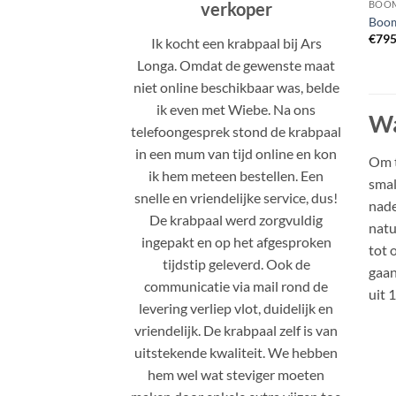
verkoper
BOOM
Boom
€
795
Ik kocht een krabpaal bij Ars
Longa. Omdat de gewenste maat
niet online beschikbaar was, belde
ik even met Wiebe. Na ons
Wa
telefoongesprek stond de krabpaal
in een mum van tijd online en kon
Om t
ik hem meteen bestellen. Een
smal
snelle en vriendelijke service, dus!
nade
De krabpaal werd zorgvuldig
natu
ingepakt en op het afgesproken
tot 
tijdstip geleverd. Ook de
gaan
communicatie via mail rond de
uit 
levering verliep vlot, duidelijk en
vriendelijk. De krabpaal zelf is van
uitstekende kwaliteit. We hebben
hem wel wat steviger moeten