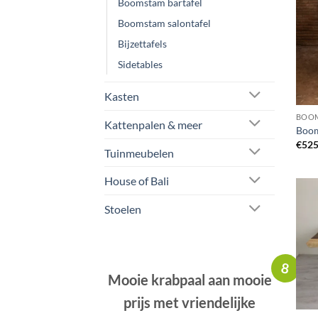
Boomstam bartafel
Boomstam salontafel
Bijzettafels
Sidetables
Kasten
BOOM
Kattenpalen & meer
Boom
€
525
Tuinmeubelen
House of Bali
Stoelen
8
Mooie krabpaal aan mooie
prijs met vriendelijke