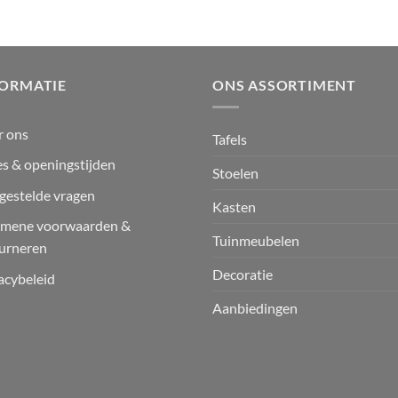
FORMATIE
ONS ASSORTIMENT
r ons
Tafels
s & openingstijden
Stoelen
gestelde vragen
Kasten
emene voorwaarden &
Tuinmeubelen
urneren
Decoratie
acybeleid
Aanbiedingen