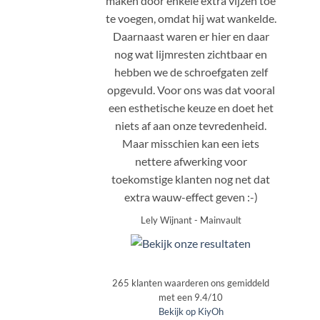
maken door enkele extra vijzen toe
te voegen, omdat hij wat wankelde.
Daarnaast waren er hier en daar
nog wat lijmresten zichtbaar en
hebben we de schroefgaten zelf
opgevuld. Voor ons was dat vooral
een esthetische keuze en doet het
niets af aan onze tevredenheid.
Maar misschien kan een iets
nettere afwerking voor
toekomstige klanten nog net dat
extra wauw-effect geven :-)
Lely Wijnant
-
Mainvault
265
klanten waarderen ons gemiddeld
met een
9.4
/
10
Bekijk op KiyOh