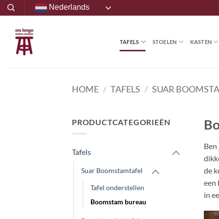
Ga
Nederlands
naar
inhoud
TAFELS
STOELEN
KASTEN
HOME
/
TAFELS
/
SUAR BOOMST
Bo
PRODUCTCATEGORIEËN
Ben 
Tafels
dikk
de k
Suar Boomstamtafel
een 
Tafel onderstellen
in e
Boomstam bureau