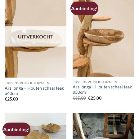
Aanbieding!
UITVERKOCHT
KUSSENS VOOR KRABPALEN
KUSSENS VOOR KRABPALEN
Ars longa – Houten schaal teak
Ars longa – Houten schaal teak
ø50cm
ø40cm
Oorspronkelijke
Huidige
€
35.00
€
25.00
€
25.00
prijs
prijs
was:
is:
€35.00.
€25.00.
Aanbieding!