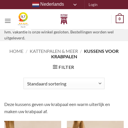
Ga
Nederlands
Login
naar
inhoud
0
Ivm. vakantie is onze winkel gesloten. Bestellingen worden wel
uitgeleverd.
HOME
/
KATTENPALEN & MEER
/
KUSSENS VOOR
KRABPALEN
FILTER
Deze kussens geven uw krabpaal een warm uiterlijk en
maken uw krabpaal af.