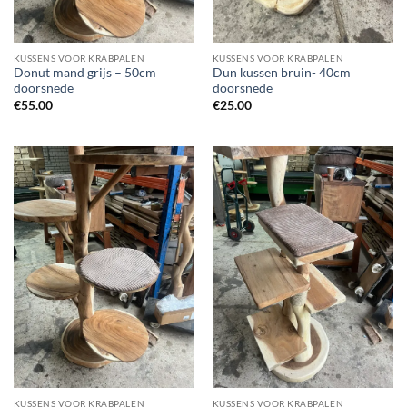
KUSSENS VOOR KRABPALEN
KUSSENS VOOR KRABPALEN
Donut mand grijs – 50cm
Dun kussen bruin- 40cm
doorsnede
doorsnede
€
55.00
€
25.00
KUSSENS VOOR KRABPALEN
KUSSENS VOOR KRABPALEN