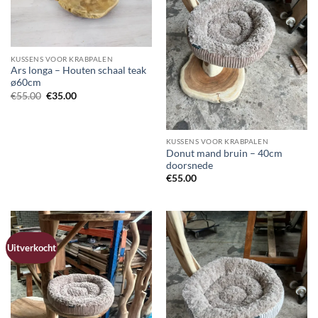
KUSSENS VOOR KRABPALEN
Ars longa – Houten schaal teak
ø60cm
Oorspronkelijke
Huidige
€
55.00
€
35.00
prijs
prijs
was:
is:
€55.00.
€35.00.
KUSSENS VOOR KRABPALEN
Donut mand bruin – 40cm
doorsnede
€
55.00
Uitverkocht