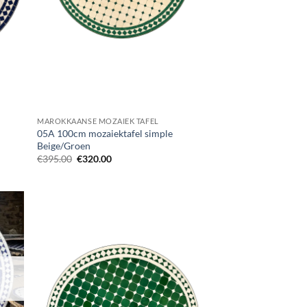
MAROKKAANSE MOZAIEK TAFEL
05A 100cm mozaiektafel simple
Beige/Groen
Oorspronkelijke
Huidige
€
395.00
€
320.00
prijs
prijs
was:
is:
€395.00.
€320.00.