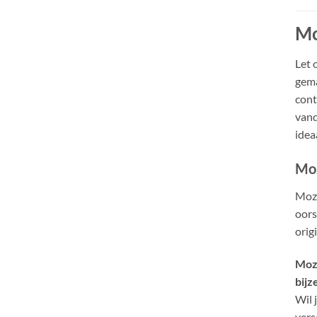
Mo
Let 
gema
cont
vand
idea
Moz
Moza
oors
orig
Moza
bijz
Wil 
vers