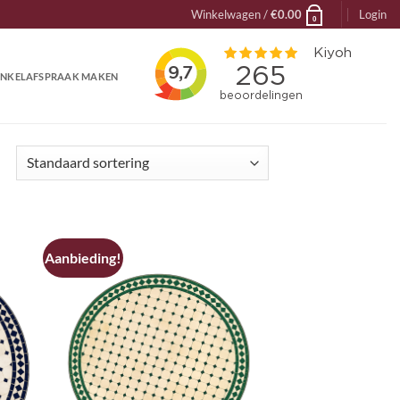
Winkelwagen /
€
0.00
Login
0
NKELAFSPRAAK MAKEN
Aanbieding!