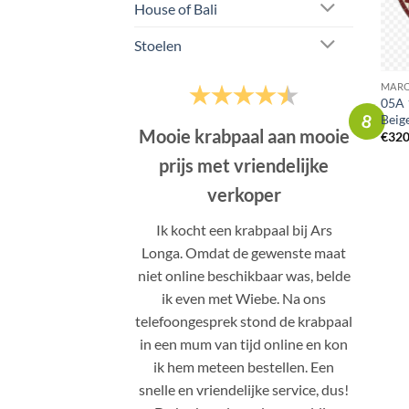
House of Bali
Stoelen
MARO
05A 
8
Beig
Mooie krabpaal aan mooie
€
320
prijs met vriendelijke
verkoper
Ik kocht een krabpaal bij Ars
Longa. Omdat de gewenste maat
niet online beschikbaar was, belde
ik even met Wiebe. Na ons
telefoongesprek stond de krabpaal
in een mum van tijd online en kon
ik hem meteen bestellen. Een
snelle en vriendelijke service, dus!