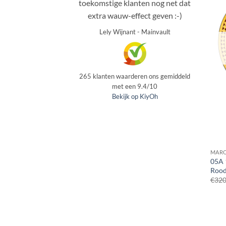
toekomstige klanten nog net dat
extra wauw-effect geven :-)
Lely Wijnant
-
Mainvault
265
klanten waarderen ons gemiddeld
met een
9.4
/
10
Bekijk op KiyOh
MARO
05A 
Rood
€
320