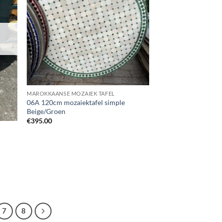
MAROKKAANSE MOZAIEK TAFEL
06A 120cm mozaiektafel simple
Beige/Groen
€
395.00
7
8