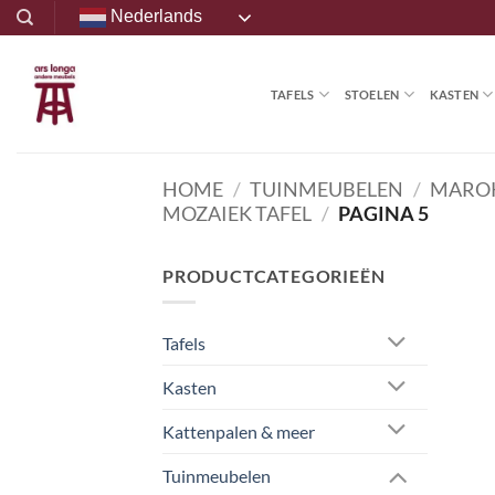
Ga
Nederlands
naar
inhoud
TAFELS
STOELEN
KASTEN
HOME
/
TUINMEUBELEN
/
MARO
MOZAIEK TAFEL
/
PAGINA 5
PRODUCTCATEGORIEËN
Tafels
Kasten
Kattenpalen & meer
Tuinmeubelen