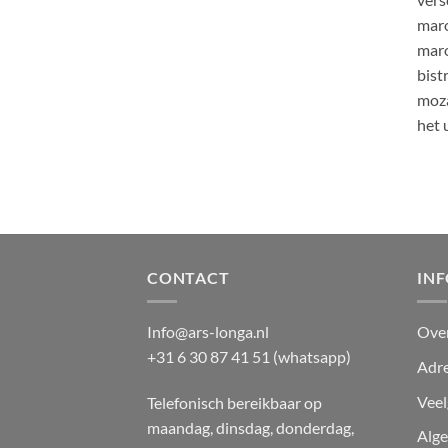
maro
maro
bist
moza
het 
CONTACT
IN
Info@ars-longa.nl
Ove
+31 6 30 87 41 51 (whatsapp)
Adre
Veel
Telefonisch bereikbaar op
maandag, dinsdag, donderdag,
Alg