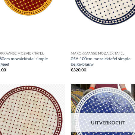
KKAANSE MOZAIEK TAFEL
MAROKKAANSE MOZAIEK TAFEL
80cm mozaiektafel simple
05A 100cm mozaiektafel simple
/geel
beige/blauw
.00
€
320.00
UITVERKOCHT