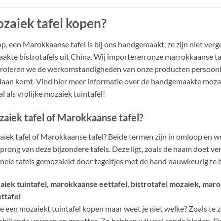
zaiek tafel kopen?
op, een Marokkaanse tafel is bij ons handgemaakt, ze zijn niet ve
akte bistrotafels uit China. Wij importeren onze marrokkaanse tafel
roleren we de werkomstandigheden van onze producten persoonli
aan komt. Vind hier meer informatie over de handgemaakte mozaie
al als vrolijke mozaiek tuintafel!
aiek tafel of Marokkaanse tafel?
iek tafel of Marokkaanse tafel? Beide termen zijn in omloop en w
prong van deze bijzondere tafels. Deze ligt, zoals de naam doet 
inele tafels gemozaiekt door tegeltjes met de hand nauwkeurig te 
iek tuintafel, marokkaanse eettafel, bistrotafel mozaiek, mar
ettafel
je een mozaiekt tuintafel kopen maar weet je niet welke? Zoals te z
chillende vormen en groottes. Zo hebben wij veel ronde bladen. De 