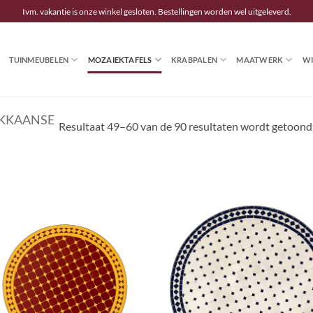
Ivm. vakantie is onze winkel gesloten. Bestellingen worden wel uitgeleverd.
TUINMEUBELEN
MOZAIEKTAFELS
KRABPALEN
MAATWERK
WI
KKAANSE
Resultaat 49–60 van de 90 resultaten wordt getoond