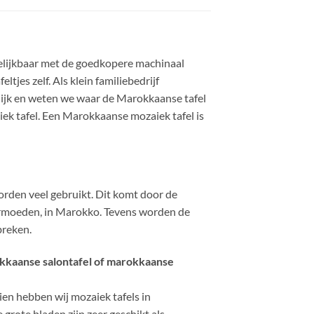
rgelijkbaar met de goedkopere machinaal
tjes zelf. Als klein familiebedrijf
jk en weten we waar de Marokkaanse tafel
k tafel. Een Marokkaanse mozaiek tafel is
orden veel gebruikt. Dit komt door de
vermoeden, in Marokko. Tevens worden de
breken.
okkaanse salontafel of marokkaanse
ien hebben wij mozaiek tafels in
grote bladen zijn zeer geschikt als