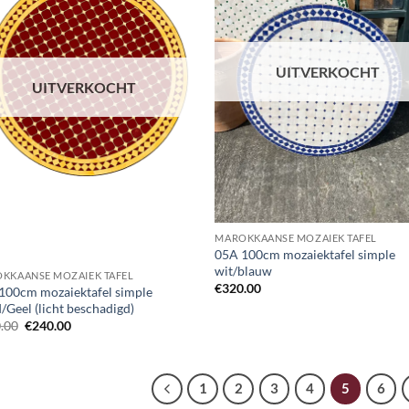
UITVERKOCHT
UITVERKOCHT
MAROKKAANSE MOZAIEK TAFEL
05A 100cm mozaiektafel simple
wit/blauw
KKAANSE MOZAIEK TAFEL
€
320.00
100cm mozaiektafel simple
/Geel (licht beschadigd)
Oorspronkelijke
Huidige
.00
€
240.00
prijs
prijs
was:
is:
€320.00.
€240.00.
1
2
3
4
5
6