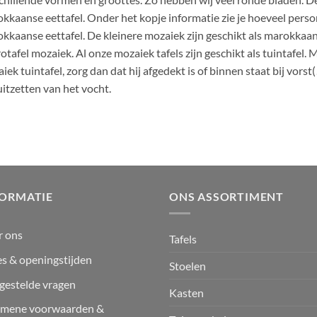
kkaanse eettafel. Onder het kopje informatie zie je hoeveel per
kkaanse eettafel. De kleinere mozaiek zijn geschikt als marokkaan
rotafel mozaiek. Al onze mozaiek tafels zijn geschikt als tuintafel.
iek tuintafel, zorg dan dat hij afgedekt is of binnen staat bij vors
uitzetten van het vocht.
FORMATIE
ONS ASSORTIMENT
r ons
Tafels
s & openingstijden
Stoelen
gestelde vragen
Kasten
emene voorwaarden &