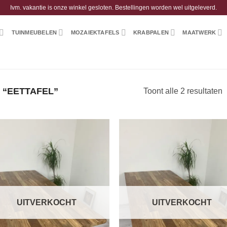
Ivm. vakantie is onze winkel gesloten. Bestellingen worden wel uitgeleverd.
TUINMEUBELEN
MOZAIEKTAFELS
KRABPALEN
MAATWERK
“EETTAFEL”
Toont alle 2 resultaten
UITVERKOCHT
UITVERKOCHT