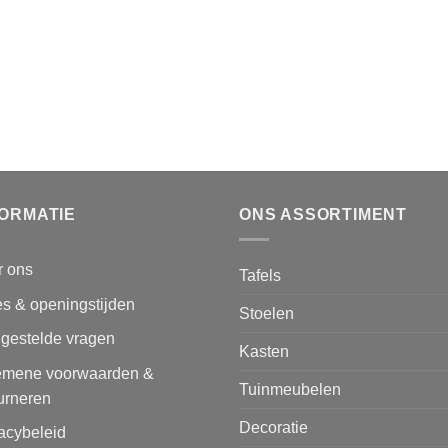
FORMATIE
ONS ASSORTIMENT
r ons
Tafels
s & openingstijden
Stoelen
lgestelde vragen
Kasten
emene voorwaarden &
Tuinmeubelen
urneren
Decoratie
acybeleid