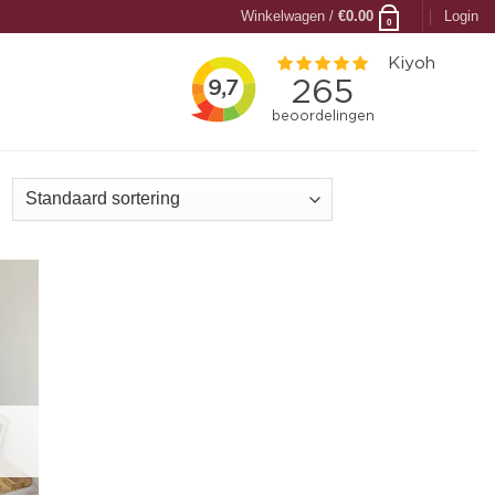
Winkelwagen /
€
0.00
Login
0