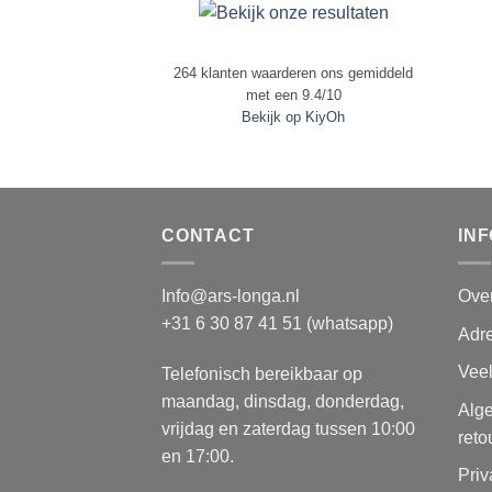
264
klanten waarderen ons gemiddeld
met een
9.4
/
10
Bekijk op KiyOh
CONTACT
IN
Info@ars-longa.nl
Ove
+31 6 30 87 41 51 (whatsapp)
Adre
Vee
Telefonisch bereikbaar op
maandag, dinsdag, donderdag,
Alg
vrijdag en zaterdag tussen 10:00
reto
en 17:00.
Priv