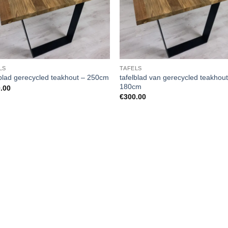
LS
TAFELS
tafelblad van gerecycled teakhout
lblad gerecycled teakhout – 250cm
180cm
.00
€
300.00