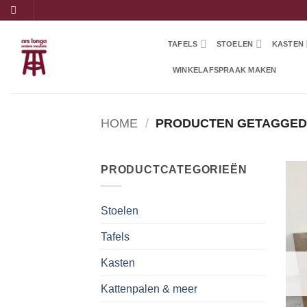
Ga
naar
inhoud
TAFELS
STOELEN
KASTEN
WINKELAFSPRAAK MAKEN
HOME
/
PRODUCTEN GETAGGED 
PRODUCTCATEGORIEËN
Stoelen
Tafels
Kasten
Kattenpalen & meer