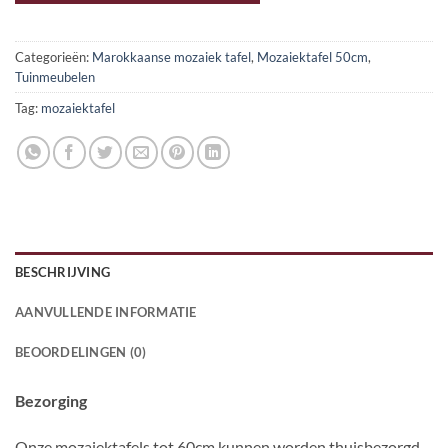
Categorieën:
Marokkaanse mozaiek tafel
,
Mozaiektafel 50cm
,
Tuinmeubelen
Tag:
mozaiektafel
BESCHRIJVING
AANVULLENDE INFORMATIE
BEOORDELINGEN (0)
Bezorging
Onze mozaiektafels tot 60cm kunnen worden thuisbezorgd