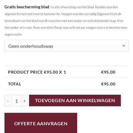
Gratis bescherming blad
Gratis afwerking van het blad. Randen worden
afgewerkt met mat zwarte hammerite. Voegen worden zo nodig bijgewerkt en de
bovenkant van het blad wordt voorzien met een water en vuil afstotende laag. Kies
hieronder of u voor thuis een klein flesje was wilt om uw voegen extra te beschermen
tegen vocht.
Geen onderhoudswas
PRODUCT PRICE €
95.00
X 1
€
95.00
TOTAL
€
95.00
02A 50cm mozaiektafel simple Groen/Geel aantal
TOEVOEGEN AAN WINKELWAGEN
OFFERTE AANVRAGEN