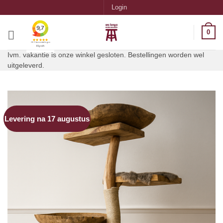
Ga
Login
naar
inhoud
0
Ivm. vakantie is onze winkel gesloten. Bestellingen worden wel
uitgeleverd.
Levering na 17 augustus