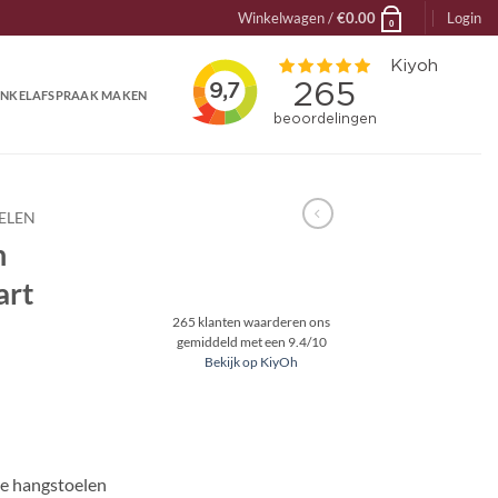
Winkelwagen /
€
0.00
Login
0
NKELAFSPRAAK MAKEN
ELEN
n
art
265
klanten waarderen ons
gemiddeld met een
9.4
/
10
Bekijk op KiyOh
te hangstoelen