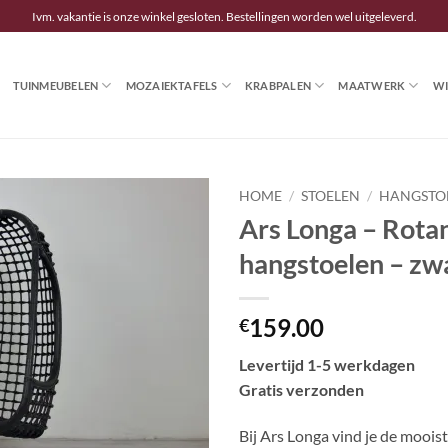
Ivm. vakantie is onze winkel gesloten. Bestellingen worden wel uitgeleverd.
TUINMEUBELEN
MOZAIEKTAFELS
KRABPALEN
MAATWERK
WI
HOME
/
STOELEN
/
HANGSTO
Ars Longa – Rota
hangstoelen – zw
159.00
€
Levertijd 1-5 werkdagen
Gratis verzonden
Bij Ars Longa vind je de moois