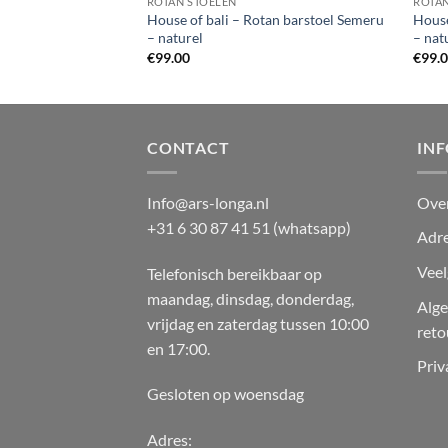
ROTAN STOELEN
ROTAN
House of bali – Rotan barstoel Semeru
House
– naturel
– nat
€
99.00
€
99.
CONTACT
IN
Info@ars-longa.nl
Ove
+31 6 30 87 41 51 (whatsapp)
Adre
Veel
Telefonisch bereikbaar op
maandag, dinsdag, donderdag,
Alg
vrijdag en zaterdag tussen 10:00
reto
en 17:00.
Priv
Gesloten op woensdag
Adres: