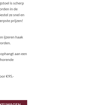
stoel is scherp
orden in de
estel ze snel en
erpste prijzen!
en ijzeren haak
worden.
el ophangt aan een
behorende
oor €95.-
wart aantal
NKELWAGEN