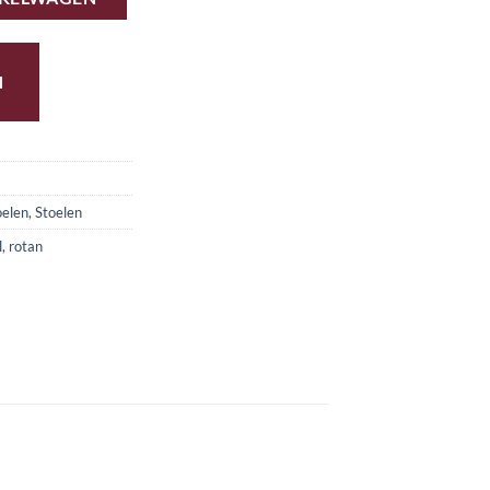
N
oelen
,
Stoelen
l
,
rotan