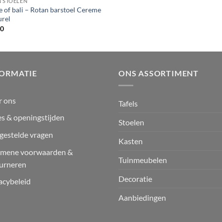
 STOELEN
 of bali – Rotan barstoel Cereme
urel
00
FORMATIE
ONS ASSORTIMENT
r ons
Tafels
s & openingstijden
Stoelen
gestelde vragen
Kasten
emene voorwaarden &
Tuinmeubelen
urneren
Decoratie
acybeleid
Aanbiedingen