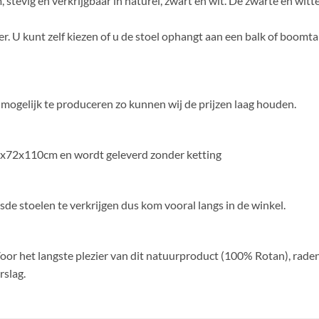
stevig en verkrijgbaar in naturel, zwart en wit. De zwarte en witte
er. U kunt zelf kiezen of u de stoel ophangt aan een balk of boomt
nt mogelijk te produceren zo kunnen wij de prijzen laag houden.
5x72x110cm en wordt geleverd zonder ketting
sde stoelen te verkrijgen dus kom vooral langs in de winkel.
Voor het langste plezier van dit natuurproduct (100% Rotan), raden
rslag.