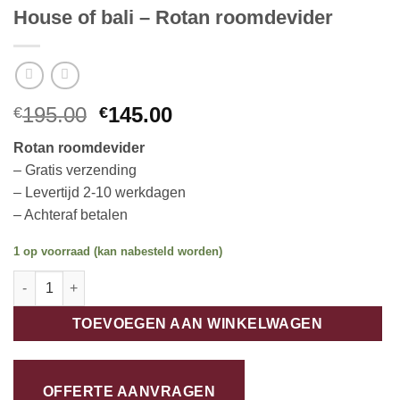
House of bali – Rotan roomdevider
Oorspronkelijke
Huidige
195.00
145.00
€
€
prijs
prijs
Rotan roomdevider
was:
is:
– Gratis verzending
€195.00.
€145.00.
– Levertijd 2-10 werkdagen
– Achteraf betalen
1 op voorraad (kan nabesteld worden)
House of bali - Rotan roomdevider aantal
TOEVOEGEN AAN WINKELWAGEN
OFFERTE AANVRAGEN