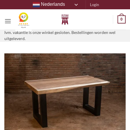
Ga
Nederlands
Login
naar
inhoud
0
Ivm. vakantie is onze winkel gesloten. Bestellingen worden wel
uitgeleverd.