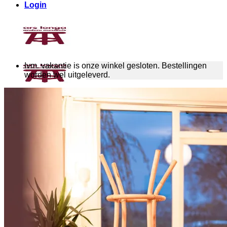
Login
Ivm. vakantie is onze winkel gesloten. Bestellingen
worden wel uitgeleverd.
Tafels
Boomstamtafels
Boomstamtafel op maat
Boomstam bureau
Ronde boomstamtafels
Boomstam bartafels
Salontafels