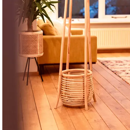
Onderstellen boomstamtafels
Bijzettafels
Sidetables
Eettafels
Stoelen
Stoelen
Rotan stoelen
Krukjes
Hangstoelen
Tuinstoelen
Kasten
Kasten
Boekenkasten
Dressoirs
Ladekasten
Industriële tv-meubels
Tuinmeubelen
Tuintafels
Tuinstoelen
Tuinbanken
Wortelbanken
Mozaiektafels
Mozaiektafel 40cm
Mozaiektafel 50cm
Mozaiektafel 60cm