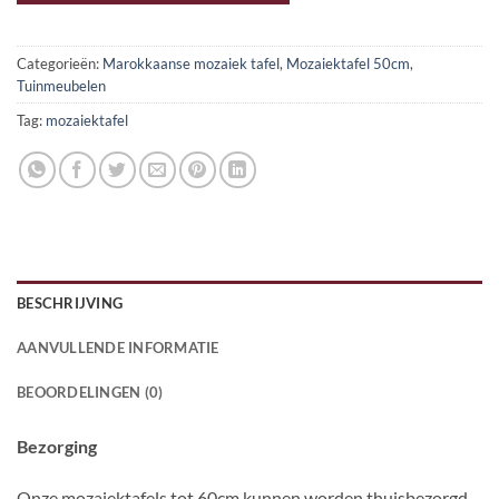
Categorieën:
Marokkaanse mozaiek tafel
,
Mozaiektafel 50cm
,
Tuinmeubelen
Tag:
mozaiektafel
BESCHRIJVING
AANVULLENDE INFORMATIE
BEOORDELINGEN (0)
Bezorging
Onze mozaiektafels tot 60cm kunnen worden thuisbezorgd