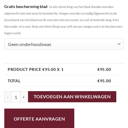
Gratis bescherming blad
Gratis afwerking van het blad. Randen worden
afgewerkt met mat zwarte hammerite. Voegen worden zo nodig bijgewerkt en de
bovenkant van het blad wordt voorzien met een water en vuil afstotende laag. Kies
hieronder of u voor thuis een klein flesje was wilt om uw voegen extra te beschermen
tegen vocht.
Geen onderhoudswas
PRODUCT PRICE €
95.00
X 1
€
95.00
TOTAL
€
95.00
02A 50cm mozaiektafel simple Blauw/Beige aantal
TOEVOEGEN AAN WINKELWAGEN
OFFERTE AANVRAGEN