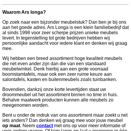
Waarom Ars longa?
Op zoek naar een bijzonder meubelstuk? Dan ben je bij ons
aan het goede adres. Ars Longa is een klein familiebedrijf dat
al sinds 1998 voor zeer scherpe prijzen unieke meubels
levert. In tegenstelling tot grote bedrijven hebben wij
persoonlijke aandacht voor iedere klant en denken wij graag
mee.
Wij hebben een breed assortiment hoge kwaliteit meubels
die net even ander zijn dan die van een standaard
meubelwinkel. Denk hierbij aan een grote voorraad
boomstamtafels, maar ook een zeer ruime keuze aan
salontafels, kasten en buitenmeubels zoals tuinbanken.
Bovendien, dankzij onze korte levertijden staat uw
droommeubel uit het assortiment binnen no time in huis.
Behalve maatwerk producten kunnen alle meubels zo
meegenomen worden.
Bent u onder de indruk van ons assortiment maar zoekt u net
iets anders? Dan denken wij graag mee voor jouw meubel
op maat
. Neem
contact
met ons op voor meer informatie of
voor andere vragen. Of kom langs en laat u inspireren in één