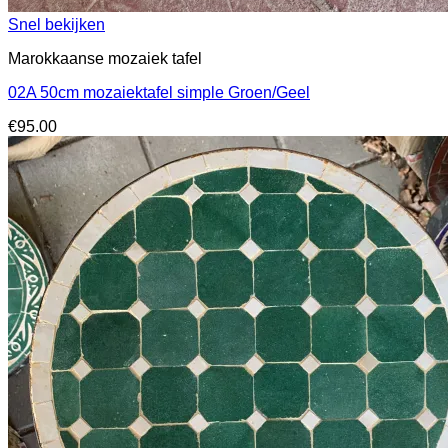
Snel bekijken
Marokkaanse mozaiek tafel
02A 50cm mozaiektafel simple Groen/Geel
€
95.00