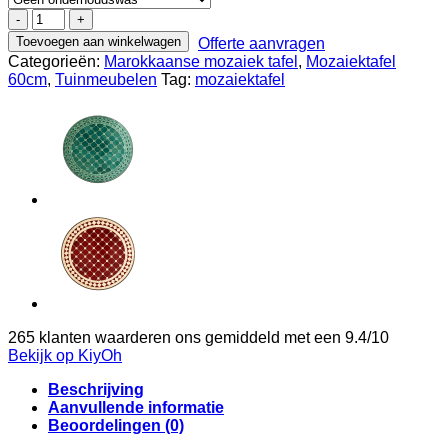
03A
60cm
Toevoegen aan winkelwagen
Offerte aanvragen
mozaiektafel
Categorieën:
Marokkaanse mozaiek tafel
,
Mozaiektafel
simple
60cm
,
Tuinmeubelen
Tag:
mozaiektafel
Beige/Blauw
aantal
265
klanten waarderen ons gemiddeld met een
9.4
/
10
Bekijk op KiyOh
Beschrijving
Aanvullende informatie
Beoordelingen (0)