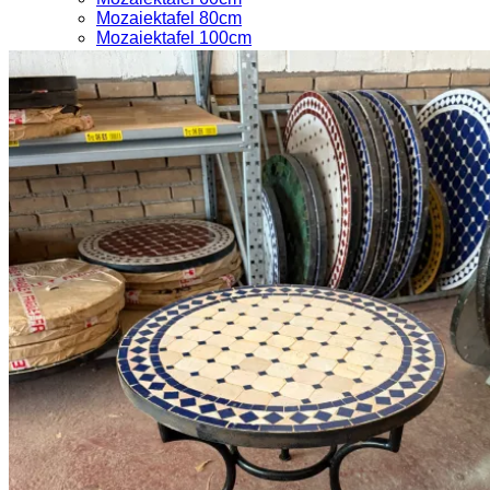
Mozaiektafel 80cm
Mozaiektafel 100cm
Mozaiektafel 120cm
Andere vormen
Losse onderstellen en stoelen
Zelf samenstellen
Krabpalen
Houten krabpalen
Kussens voor krabpalen
Maatwerk
Inspiratie
Boomstamtafel op maat
Boomstamtafel repareren
Boomstamtafel kopen tips
Winkelafspraak maken
0
Winkelwagen