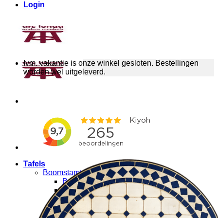
Login
Ivm. vakantie is onze winkel gesloten. Bestellingen
worden wel uitgeleverd.
Tafels
Boomstamtafels
Boomstamtafel op maat
Boomstam bureau
Ronde boomstamtafels
Boomstam bartafels
Salontafels