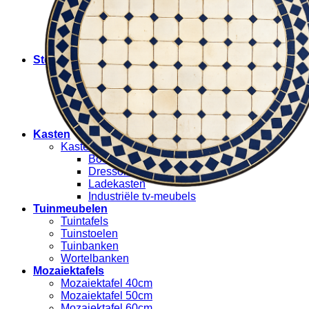
Onderstellen boomstamtafels
Bijzettafels
Sidetables
Eettafels
Stoelen
Stoelen
Rotan stoelen
Krukjes
Hangstoelen
Tuinstoelen
Kasten
Kasten
Boekenkasten
Dressoirs
Ladekasten
Industriële tv-meubels
Tuinmeubelen
Tuintafels
Tuinstoelen
Tuinbanken
Wortelbanken
Mozaiektafels
Mozaiektafel 40cm
Mozaiektafel 50cm
Mozaiektafel 60cm