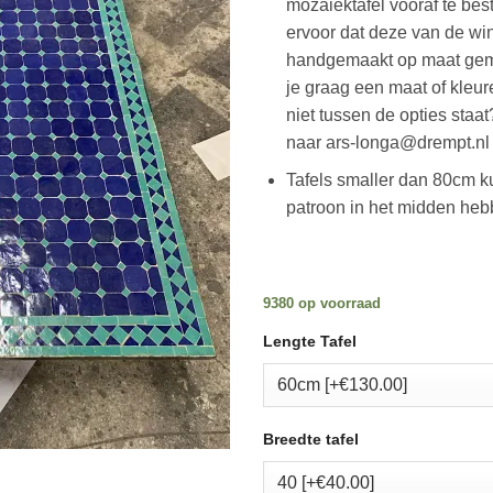
mozaiektafel vooraf te best
ervoor dat deze van de win
handgemaakt op maat gema
je graag een maat of kleu
niet tussen de opties staa
naar ars-longa@drempt.nl
Tafels smaller dan 80cm 
patroon in het midden heb
9380 op voorraad
Lengte Tafel
Breedte tafel