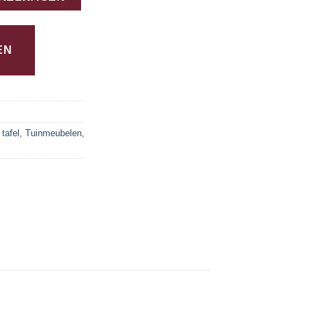
EN
tafel
,
Tuinmeubelen
,