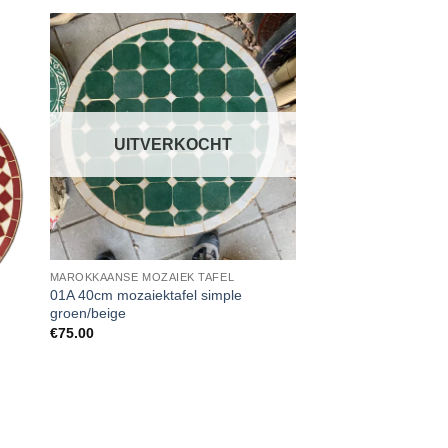
UITVERKOCHT
UITVER
MAROKKAANSE MOZAIEK TAFEL
01A 40cm mozaiektafel simple
groen/beige
€
75.00
MAROKKAANSE MOZAI
02A 50cm mozaiektaf
Groen/Beige