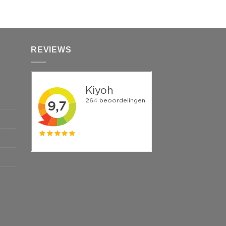
€
95.00
REVIEWS