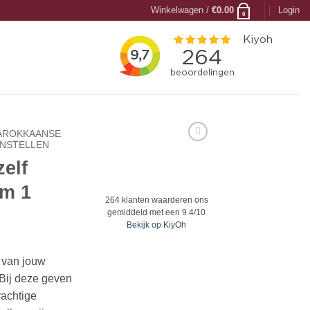
Winkelwagen /
€
0.00
Login
0
AROKKAANSE
ENSTELLEN
zelf
/m 1
264
klanten waarderen ons
gemiddeld met een
9.4
/
10
Bekijk op KiyOh
r van jouw
Bij deze geven
rachtige