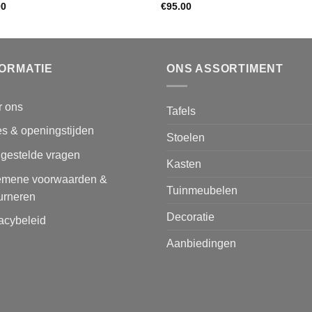
00
€
95.00
FORMATIE
ONS ASSORTIMENT
r ons
Tafels
s & openingstijden
Stoelen
lgestelde vragen
Kasten
emene voorwaarden &
Tuinmeubelen
urneren
Decoratie
acybeleid
Aanbiedingen