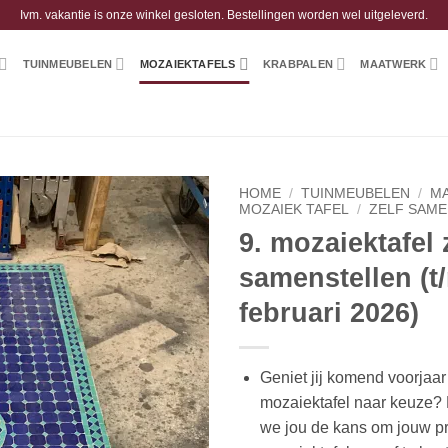
Ivm. vakantie is onze winkel gesloten. Bestellingen worden wel uitgeleverd.
TUINMEUBELEN
MOZAIEKTAFELS
KRABPALEN
MAATWERK
HOME
/
TUINMEUBELEN
/
M
MOZAIEK TAFEL
/
ZELF SAM
9. mozaiektafel 
samenstellen (t
februari 2026)
Geniet jij komend voorjaa
mozaiektafel naar keuze? 
we jou de kans om jouw p