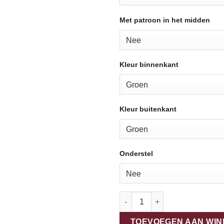
Met patroon in het midden
Kleur binnenkant
Kleur buitenkant
Onderstel
9. mozaiektafel zelf samenstell
TOEVOEGEN AAN WI