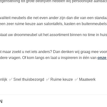
tegenstelling tot grote bedrijven hebben wij persoonlijke aandac
liteit meubels die net even ander zijn dan die van een standa
een zeer ruime keuze aan salontafels, kasten en buitenmeubels
 staat uw droommeubel uit het assortiment binnen no time in h
nt maar zoekt u net iets anders? Dan denken wij graag mee vo
dere vragen. Of kom langs en laat u inspireren in één van
onze
nlijk ✅ Snel thuisbezorgd ✅ Ruime keuze ✅ Maatwerk
N