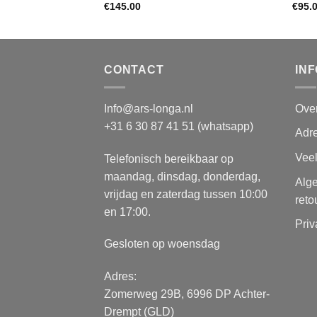
€
145.00
€
95.
CONTACT
IN
Info@ars-longa.nl
Ove
+31 6 30 87 41 51 (whatsapp)
Adre
Vee
Telefonisch bereikbaar op
maandag, dinsdag, donderdag,
Alg
vrijdag en zaterdag tussen 10:00
reto
en 17:00.
Priv
Gesloten op woensdag
Adres:
Zomerweg 29B, 6996 DP Achter-
Drempt (GLD)