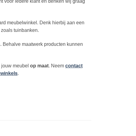
ht voor iedere klant en denken wij graag
ard meubelwinkel. Denk hierbij aan een
 zoals tuinbanken.
uis. Behalve maatwerk producten kunnen
or jouw meubel
op maat
. Neem
contact
 winkels
.