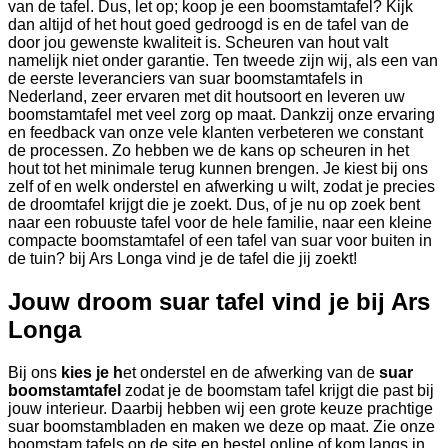
van de tafel. Dus, let op; koop je een boomstamtafel? Kijk
dan altijd of het hout goed gedroogd is en de tafel van de
door jou gewenste kwaliteit is. Scheuren van hout valt
namelijk niet onder garantie. Ten tweede zijn wij, als een van
de eerste leveranciers van suar boomstamtafels in
Nederland, zeer ervaren met dit houtsoort en leveren uw
boomstamtafel met veel zorg op maat. Dankzij onze ervaring
en feedback van onze vele klanten verbeteren we constant
de processen. Zo hebben we de kans op scheuren in het
hout tot het minimale terug kunnen brengen. Je kiest bij ons
zelf of en welk onderstel en afwerking u wilt, zodat je precies
de droomtafel krijgt die je zoekt. Dus, of je nu op zoek bent
naar een robuuste tafel voor de hele familie, naar een kleine
compacte boomstamtafel of een tafel van suar voor buiten in
de tuin? bij Ars Longa vind je de tafel die jij zoekt!
Jouw droom suar tafel vind je bij Ars
Longa
Bij ons
kies je h
et onderstel en de afwerking van de
suar
boomstamtafel
zodat je de boomstam tafel krijgt die past bij
jouw interieur. Daarbij hebben wij een grote keuze prachtige
suar boomstambladen en maken we deze op maat. Zie onze
boomstam tafels op de site en bestel online of kom langs in