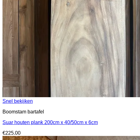
Snel bekijken
Boomstam bartafel
Suar houten plank 200cm x 40/50cm x 6cm
€
225.00