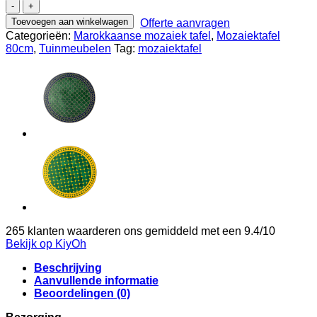
04A
80cm
Toevoegen aan winkelwagen
Offerte aanvragen
mozaiektafel
Categorieën:
Marokkaanse mozaiek tafel
,
Mozaiektafel
simple
80cm
,
Tuinmeubelen
Tag:
mozaiektafel
Groen/Geel
aantal
265
klanten waarderen ons gemiddeld met een
9.4
/
10
Bekijk op KiyOh
Beschrijving
Aanvullende informatie
Beoordelingen (0)