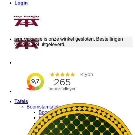
Login
Ivm. vakantie is onze winkel gesloten. Bestellingen
worden wel uitgeleverd.
Tafels
Boomstamtafels
Boomstamtafel op maat
Boomstam bureau
Ronde boomstamtafels
Boomstam bartafels
Salontafels