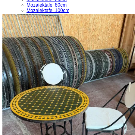
Mozaiektafel 80cm
Mozaiektafel 100cm
Mozaiektafel 120cm
Andere vormen
Losse onderstellen en stoelen
Zelf samenstellen
Krabpalen
Houten krabpalen
Kussens voor krabpalen
Maatwerk
Inspiratie
Boomstamtafel op maat
Boomstamtafel repareren
Boomstamtafel kopen tips
Winkelafspraak maken
0
Winkelwagen