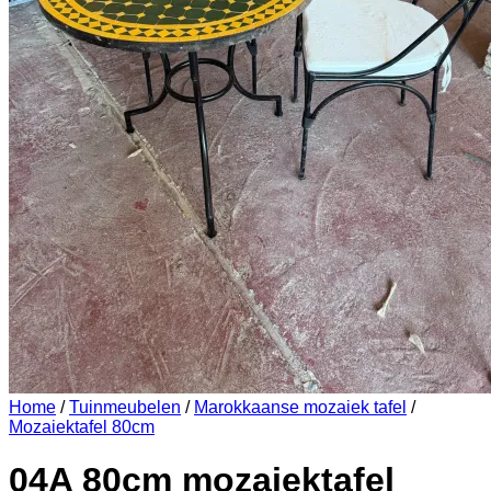
Home
/
Tuinmeubelen
/
Marokkaanse mozaiek tafel
/
Mozaiektafel 80cm
04A 80cm mozaiektafel