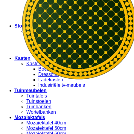
Onderstellen boomstamtafels
Bijzettafels
Sidetables
Eettafels
Stoelen
Stoelen
Rotan stoelen
Krukjes
Hangstoelen
Tuinstoelen
Kasten
Kasten
Boekenkasten
Dressoirs
Ladekasten
Industriële tv-meubels
Tuinmeubelen
Tuintafels
Tuinstoelen
Tuinbanken
Wortelbanken
Mozaiektafels
Mozaiektafel 40cm
Mozaiektafel 50cm
Mozaiektafel 60cm