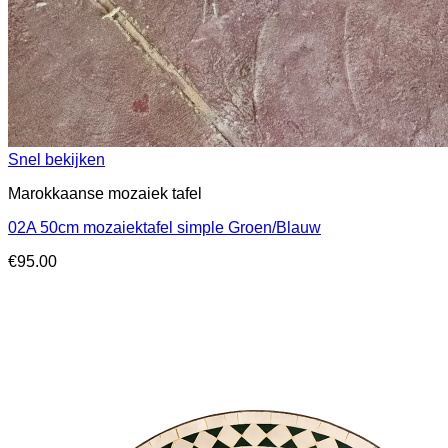
Snel bekijken
Marokkaanse mozaiek tafel
02A 50cm mozaiektafel simple Groen/Blauw
€
95.00