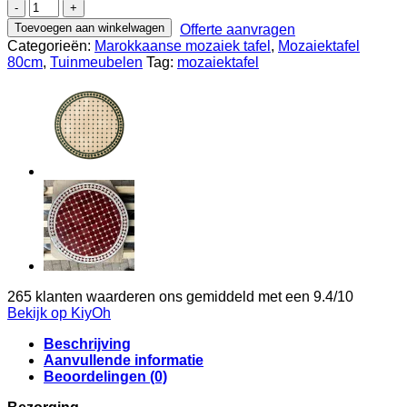
04A
80cm
Toevoegen aan winkelwagen
Offerte aanvragen
mozaiektafel
Categorieën:
Marokkaanse mozaiek tafel
,
Mozaiektafel
simple
80cm
,
Tuinmeubelen
Tag:
mozaiektafel
beige/Blauw
aantal
265
klanten waarderen ons gemiddeld met een
9.4
/
10
Bekijk op KiyOh
Beschrijving
Aanvullende informatie
Beoordelingen (0)