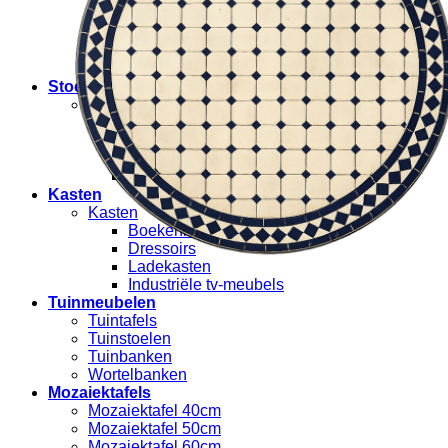
Onderstellen boomstamtafels
Bijzettafels
Sidetables
Eettafels
Stoelen
Stoelen
Rotan stoelen
Krukjes
Hangstoelen
Tuinstoelen
Kasten
Kasten
Boekenkasten
Dressoirs
Ladekasten
Industriële tv-meubels
Tuinmeubelen
Tuintafels
Tuinstoelen
Tuinbanken
Wortelbanken
Mozaiektafels
Mozaiektafel 40cm
Mozaiektafel 50cm
Mozaiektafel 60cm