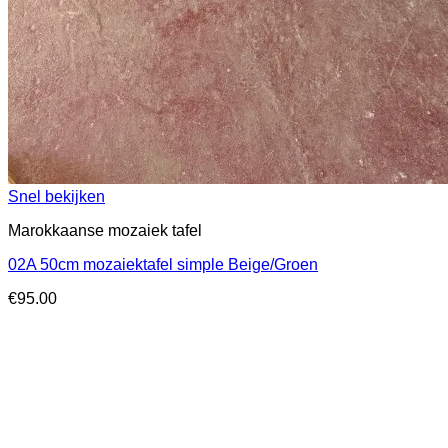
Snel bekijken
Marokkaanse mozaiek tafel
02A 50cm mozaiektafel simple Beige/Groen
€
95.00