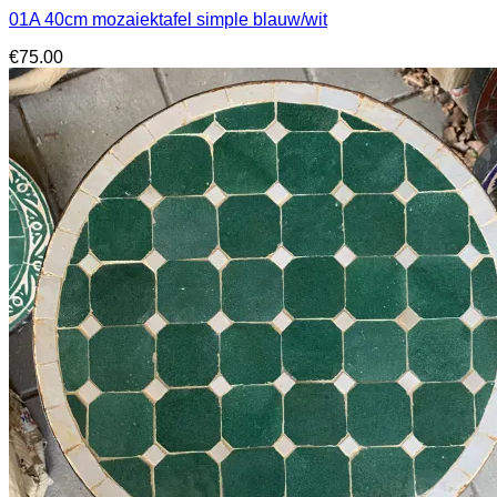
01A 40cm mozaiektafel simple blauw/wit
€
75.00