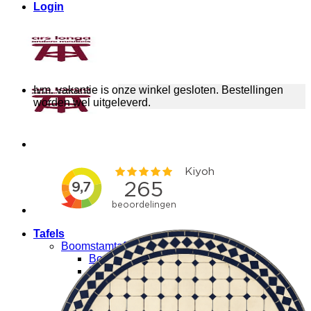
Login
Ivm. vakantie is onze winkel gesloten. Bestellingen
worden wel uitgeleverd.
Tafels
Boomstamtafels
Boomstamtafel op maat
Boomstam bureau
Ronde boomstamtafels
Boomstam bartafels
Salontafels