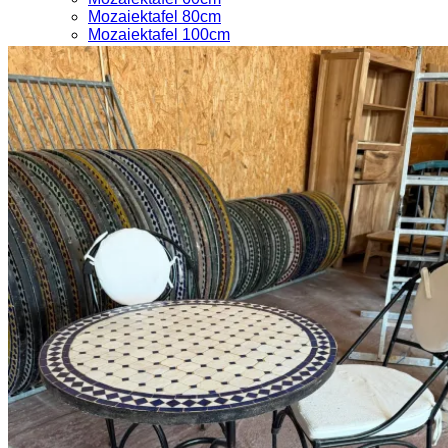
Mozaiektafel 80cm
Mozaiektafel 100cm
Mozaiektafel 120cm
Andere vormen
Losse onderstellen en stoelen
Zelf samenstellen
Krabpalen
Houten krabpalen
Kussens voor krabpalen
Maatwerk
Inspiratie
Boomstamtafel op maat
Boomstamtafel repareren
Boomstamtafel kopen tips
Winkelafspraak maken
0
Winkelwagen