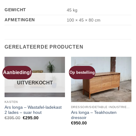
GEWICHT
45 kg
AFMETINGEN
100 × 45 × 80 cm
GERELATEERDE PRODUCTEN
Aanbieding!
Op bestelling
UITVERKOCHT
KASTEN
Ars longa – Wastafel-ladekast
DRESSOIR/SIDETABLE INDUSTRIEEL/HOUT
Ars longa – Teakhouten
2 lades – suar hout
dressoir
Oorspronkelijke
Huidige
€
395.00
€
295.00
prijs
prijs
€
950.00
was:
is:
€395.00.
€295.00.