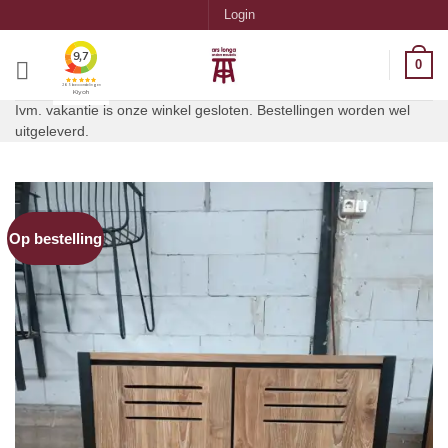
Ga
Login
naar
inhoud
0
Ivm. vakantie is onze winkel gesloten. Bestellingen worden wel
uitgeleverd.
Op bestelling