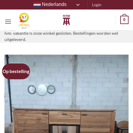
Ga
Nederlands
Login
naar
inhoud
0
Ivm. vakantie is onze winkel gesloten. Bestellingen worden wel
uitgeleverd.
Op bestelling