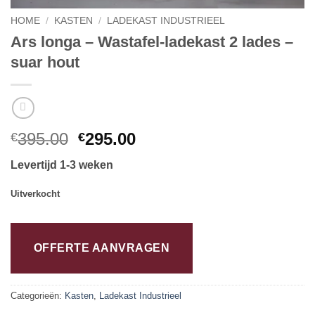
HOME
/
KASTEN
/
LADEKAST INDUSTRIEEL
Ars longa – Wastafel-ladekast 2 lades –
suar hout
Oorspronkelijke
Huidige
395.00
295.00
€
€
prijs
prijs
Levertijd 1-3 weken
was:
is:
€395.00.
€295.00.
Uitverkocht
OFFERTE AANVRAGEN
Categorieën:
Kasten
,
Ladekast Industrieel