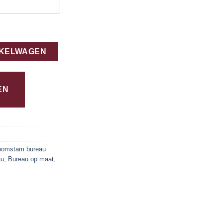
m aantal
NKELWAGEN
EN
oomstam bureau
au
,
Bureau op maat
,