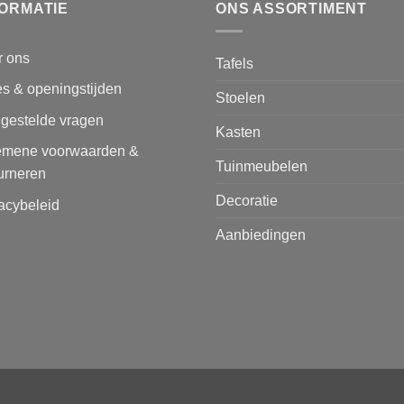
FORMATIE
ONS ASSORTIMENT
r ons
Tafels
s & openingstijden
Stoelen
lgestelde vragen
Kasten
emene voorwaarden &
Tuinmeubelen
urneren
Decoratie
acybeleid
Aanbiedingen