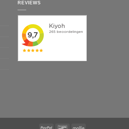
REVIEWS
PayPal
Bancontact
Mollie