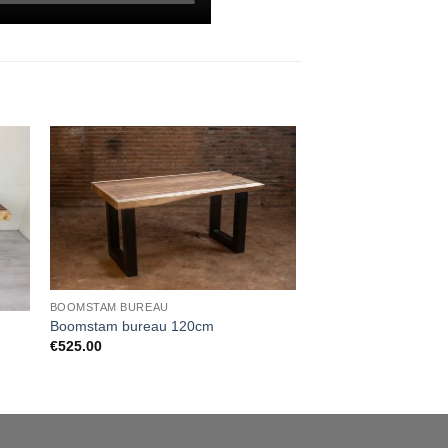
BOOMSTAM BUREAU
SUAR BOOMSTAMTAFE
Boomstam bureau 120cm
Boomstamtafel 160
€
525.00
€
495.00