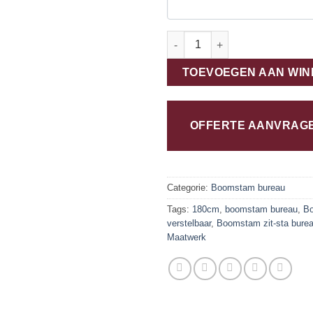
Boomstam zit-sta bureau 180c
TOEVOEGEN AAN WI
OFFERTE AANVRAG
Categorie:
Boomstam bureau
Tags:
180cm
,
boomstam bureau
,
B
verstelbaar
,
Boomstam zit-sta bure
Maatwerk