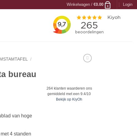
Winkelwagen /
€
0.00
Login
0
MSTAMTAFEL
/
ta bureau
264
klanten waarderen ons
gemiddeld met een
9.4
/
10
Bekijk op KiyOh
blad van hoge
l met 4 standen