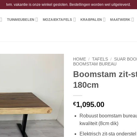
Ivm. vakantie is onze winkel gesloten. Bestellingen worden wel uitgeleverd.
TUINMEUBELEN
MOZAIEKTAFELS
KRABPALEN
MAATWERK
HOME
/
TAFELS
/
SUAR BOO
BOOMSTAM BUREAU
Boomstam zit-s
180cm
1,095.00
€
Robuust boomstam bureau
kwaliteit (8cm dik)
Elektrisch zit-sta onderste