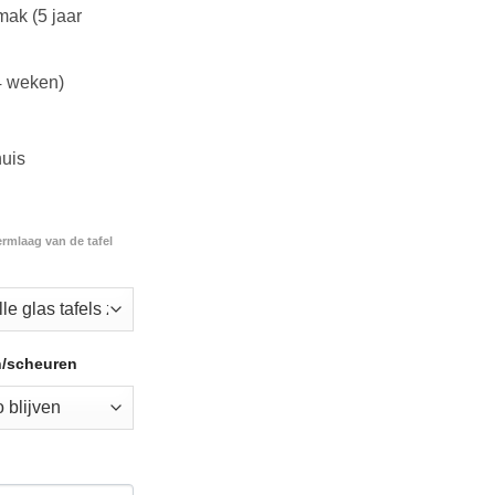
ak (5 jaar
4 weken)
huis
ermlaag van de tafel
n/scheuren