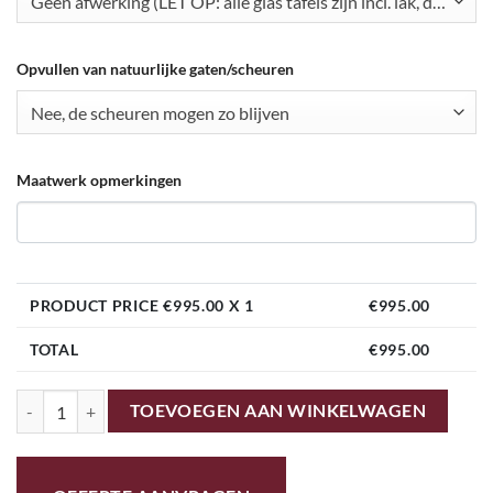
Geen afwerking (LET OP: alle glas tafels zijn incl. lak, dus deze selecteren)
Opvullen van natuurlijke gaten/scheuren
Nee, de scheuren mogen zo blijven
Maatwerk opmerkingen
PRODUCT PRICE €
995.00
X 1
€
995.00
TOTAL
€
995.00
Boomstam zit-sta bureau 160cm aantal
TOEVOEGEN AAN WINKELWAGEN