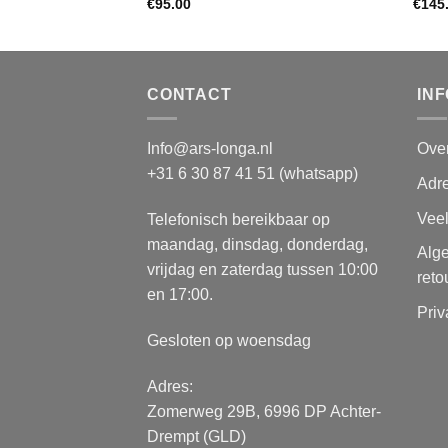
€
95.00
€
145
CONTACT
IN
Info@ars-longa.nl
Ove
+31 6 30 87 41 51 (whatsapp)
Adre
Vee
Telefonisch bereikbaar op
maandag, dinsdag, donderdag,
Alg
vrijdag en zaterdag tussen 10:00
reto
en 17:00.
Priv
Gesloten op woensdag
Adres:
Zomerweg 29B, 6996 DP Achter-
Drempt (GLD)