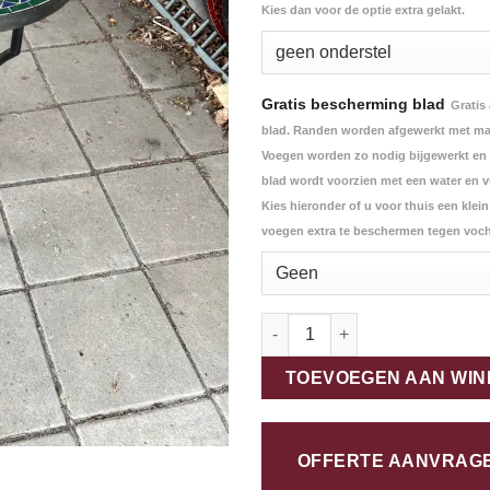
Kies dan voor de optie extra gelakt.
Gratis bescherming blad
Gratis
blad. Randen worden afgewerkt met ma
Voegen worden zo nodig bijgewerkt en
blad wordt voorzien met een water en vu
Kies hieronder of u voor thuis een klei
voegen extra te beschermen tegen voch
Mozaiektafel onderstel los - 8
TOEVOEGEN AAN WI
OFFERTE AANVRAG