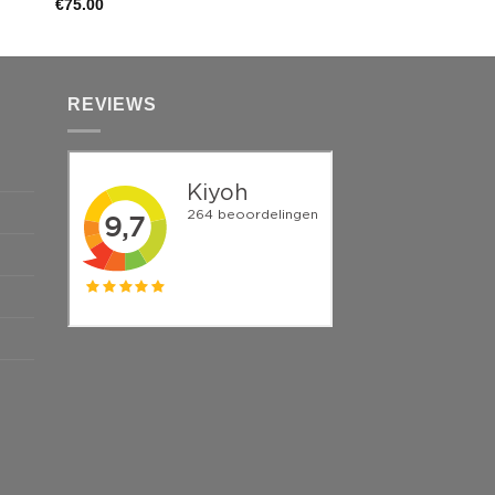
€
75.00
€
320.00
REVIEWS