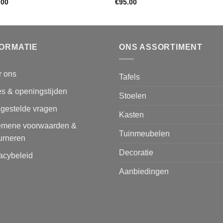
.00
€
95.00
FORMATIE
ONS ASSORTIMENT
r ons
Tafels
s & openingstijden
Stoelen
lgestelde vragen
Kasten
emene voorwaarden &
Tuinmeubelen
urneren
Decoratie
acybeleid
Aanbiedingen