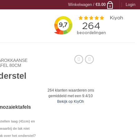
Winkelwagen /
€
0.00
Login
0
AROKKAANSE
FEL 80CM
derstel
264
klanten waarderen ons
gemiddeld met een
9.4
/
10
Bekijk op KiyOh
 mozaiektafels
tellen laag (41cm) en
aarbij de lak niet
ak over het onderstel?