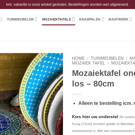
Ivm. vakantie is onze winkel gesloten. Bestellingen worden wel uitgeleverd.
TUINMEUBELEN
MOZAIEKTAFELS
KRABPALEN
MAATWERK
HOME
/
TUINMEUBELEN
/
M
MOZAIEK TAFEL
/
MOZAIEKTA
Mozaiektafel on
los – 80cm
Alleen te bestelling icm.
Kies hier uw onderstel
De onders
hoog (71cm) worden gelakt in Marokko w
roestwerend is. Wel een roestwerende l