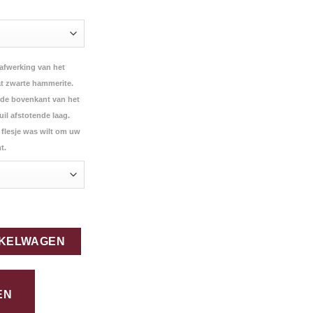
 afwerking van het
t zwarte hammerite.
 de bovenkant van het
il afstotende laag.
n flesje was wilt om uw
t.
0cm aantal
NKELWAGEN
EN