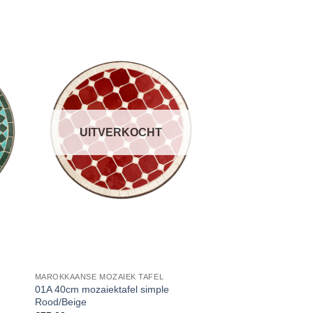
UITVERKOCHT
MAROKKAANSE MOZAIEK TAFEL
MAROKKAANSE MOZAI
01A 40cm mozaiektafel simple
05A 100cm mozaiekta
Rood/Beige
beige/blauw